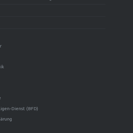
r
ik
e
ligen-Dienst (BFD)
lärung