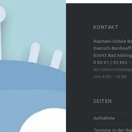
KONTAKT
Raphael-Schule Ba
Dietrich-Bonhoeffe
83043 Bad Aibling
0 80 61 / 93 965 -
An Unterrichtstag
von 8:00 - 16:00
SEITEN
Aufnahme
Termine in der Ra