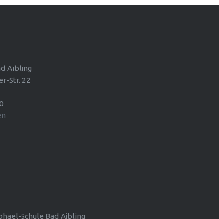
d Aibling
r-Str. 22
 0
en
phael-Schule Bad Aibling