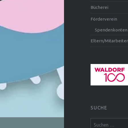
Bücherei
Förderverein
Spendenkonten
Eltern/Mitarbeiter
SUCHE
Suchen