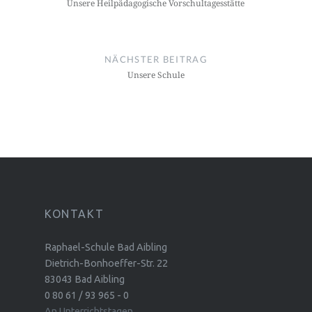
Unsere Heilpädagogische Vorschultagesstätte
NÄCHSTER BEITRAG
Unsere Schule
KONTAKT
Raphael-Schule Bad Aibling
Dietrich-Bonhoeffer-Str. 22
83043 Bad Aibling
0 80 61 / 93 965 - 0
An Unterrichtstagen