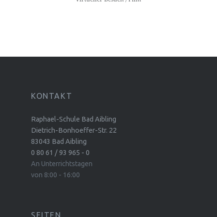
KONTAKT
Raphael-Schule Bad Aibling
Dietrich-Bonhoeffer-Str. 22
83043 Bad Aibling
0 80 61 / 93 965 - 0
An Unterrichtstagen
von 8:00 - 16:00
SEITEN