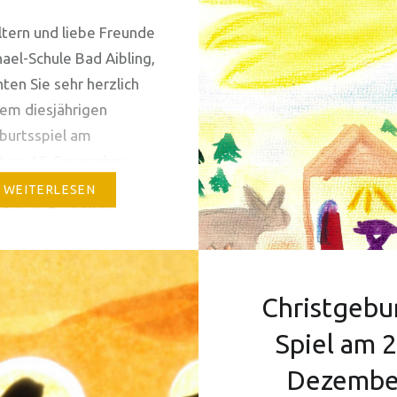
tern und liebe Freunde
ael-Schule Bad Aibling,
ten Sie sehr herzlich
em diesjährigen
burtsspiel am
tag, 18. Dezember
19.00 Uhr im Saal der
WEITERLESEN
Schule Bad Aibling
. Das Kollegium hat
ses Jahr, mit
tzung durch einen
Christgebur
ichen der
Spiel am 2
hulstufe und einen
gen, das Oberuferer
Dezembe
burtsspiel einstudiert,